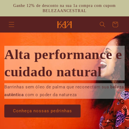
Pular
Ganhe 12% de desconto na sua 1a compra com cupom
para o
BELEZAANCESTRAL
conteúdo
Carrinho
Alta performance e
cuidado natural
Barrinhas sem óleo de palma que reconectam sua
beleza
autêntica
com o poder da natureza
Conheça nossas pedrinhas