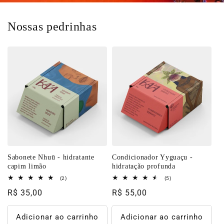
Nossas pedrinhas
Sabonete Nhuū - hidratante
Condicionador Yyguaçu -
capim limão
hidratação profunda
2
5
(2)
(5)
total
total
Preço
R$ 35,00
Preço
R$ 55,00
de
de
avaliações
avaliações
normal
normal
Adicionar ao carrinho
Adicionar ao carrinho