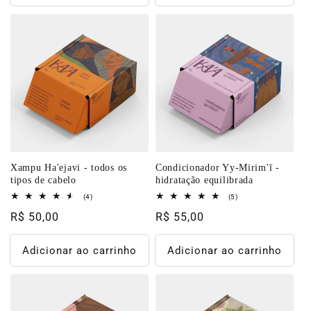
Xampu Ha'ejavi - todos os
Condicionador Yy-Mirim'ī -
tipos de cabelo
hidratação equilibrada
4
5
(4)
(5)
total
total
Preço
R$ 50,00
Preço
R$ 55,00
de
de
avaliações
avaliações
normal
normal
Adicionar ao carrinho
Adicionar ao carrinho