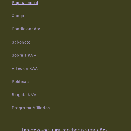
Página inicial
Xampu
Condicionador
Sabonete
Sobre a KA'A
Artes da KA'A
Políticas
Blog da KA'A
Programa Afiliados
Inscreva-se para receber promoções,