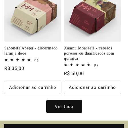
Sabonete Apepú - glicerinado
Xampu Mbaraeté - cabelos
laranja doce
porosos ou danificados com
química
1
(1)
total
2
(2)
Preço
R$ 35,00
de
total
avaliações
Preço
R$ 50,00
de
normal
avaliações
normal
Adicionar ao carrinho
Adicionar ao carrinho
Ver tudo