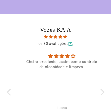
Vozes KA'A
de 30 avaliações
Cheiro excelente, assim como controle
l e
de oleosidade e limpeza.
T
 que
A
impo
gr
in
Ele 
Luana
g